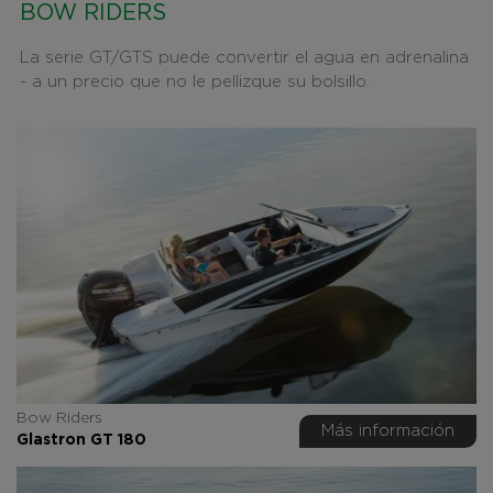
BOW RIDERS
La serie GT/GTS puede convertir el agua en adrenalina
- a un precio que no le pellizque su bolsillo.
Bow Riders
Más información
Glastron GT 180