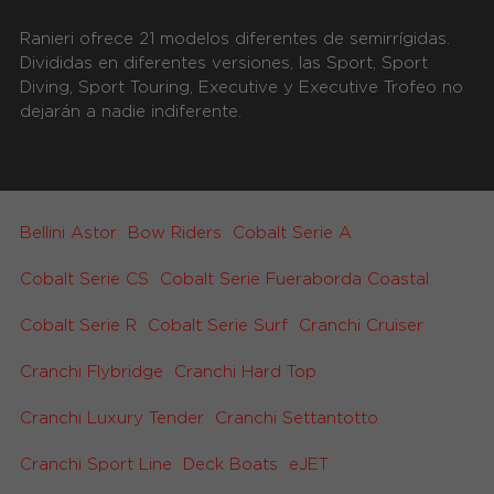
Ranieri ofrece 21 modelos diferentes de semirrígidas.
Divididas en diferentes versiones, las Sport, Sport
Diving, Sport Touring, Executive y Executive Trofeo no
dejarán a nadie indiferente.
Bellini Astor
Bow Riders
Cobalt Serie A
Cobalt Serie CS
Cobalt Serie Fueraborda Coastal
Cobalt Serie R
Cobalt Serie Surf
Cranchi Cruiser
Cranchi Flybridge
Cranchi Hard Top
Cranchi Luxury Tender
Cranchi Settantotto
Cranchi Sport Line
Deck Boats
eJET