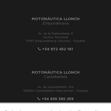
MOTONÁUTICA LLONCH
Empuriabrava
Av. de la Tramuntana, 6
Sector Aeroclub
17487 Empuriabrava (Girona) - España
+34 972 452 161
MOTONÁUTICA LLONCH
Castelldefels
Av. de Castelldefels, 104
08860 Castelldefels (Barcelona) - España
+34 936 365 259