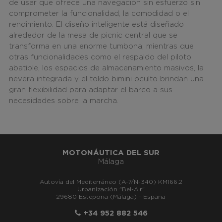
de usar que ofrece una navegación sin esfuerzo sin
comprometer la funcionalidad, la comodidad o el
rendimiento. El diseño inteligente está diseñado
alrededor de la mesa de picnic central que se
transforma en una enorme tumbona, mientras que
otras funcionalidades como el respaldo del piloto
abatible, los espacios de almacenamiento masivos, la
nevera integrada y el toldo bimini oculto brindan una
gran flexibilidad para adaptar el barco a sus
necesidades sobre la marcha.
MOTONÁUTICA DEL SUR
Málaga
Autovía del Mediterráneo (A-7/N-340) KM166,2
Urbanización "Bel-Air"
29680 Estepona (Málaga) - España
+34 952 882 546