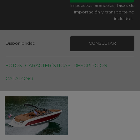
Impuestos, aranceles, tasas de
importación y transporte no
incluidos..
Disponibilidad
CONSULTAR
FOTOS
CARACTERÍSTICAS
DESCRIPCIÓN
CATÁLOGO