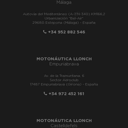
Málaga
Autovía del Mediterráneo (A-7/N-340) KM166,2
Urbanización "Bel-Air"
29680 Estepona (Málaga) - España
+34 952 882 546
MOTONÁUTICA LLONCH
Empuriabrava
Av. de la Tramuntana, 6
Sector Aeroclub
17487 Empuriabrava (Girona) - España
+34 972 452 161
MOTONÁUTICA LLONCH
Castelldefels