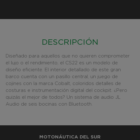
DESCRIPCIÓN
Diseñado para aquellos que no quieren comprometer
el lujo o el rendimiento, el CS22 es un modelo de
diseño eficiente. El interior detallado de este gran
barco cuenta con un pasillo central, un juego de
cojines con la marca Cobalt, coloridos detalles de
costuras e instrumentación digital del cockpit. ¿Pero
quizás el mejor de todos? Un sistema de audio JL
Audio de seis bocinas con Bluetooth.
MOTONÁUTICA DEL SUR