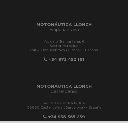
MOTONÁUTICA LLONCH
Empuriabrava
Av. de la Tramuntana, 6
Sector Aeroclub
17487 Empuriabrava (Girona) - España
+34 972 452 161
MOTONÁUTICA LLONCH
Castelldefels
Av. de Castelldefels, 104
08860 Castelldefels (Barcelona) - España
+34 936 365 259