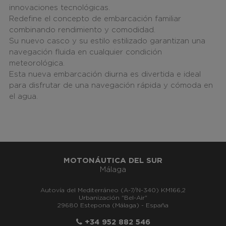
innovaciones tecnológicas.
Redefine el concepto de embarcación familiar
combinando rendimiento y comodidad.
Su nuevo casco y su estilo estilizado garantizan una
navegación fluida en cualquier condición
meteorológica.
Esta nueva embarcación diurna es divertida e ideal
para disfrutar de una navegación rápida y cómoda en
el agua.
MOTONÁUTICA DEL SUR
Málaga
Autovía del Mediterráneo (A-7/N-340) KM166,2
Urbanización "Bel-Air"
29680 Estepona (Málaga) - España
+34 952 882 546