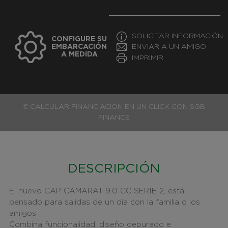
SOLICITAR INFORMACIÓN
CONFIGURE SU
EMBARCACIÓN
ENVIAR A UN AMIGO
A MEDIDA
IMPRIMIR
€ CALCULAR FINANCIACIÓN EN UN CLICK CON SGB
FINANCE
DESCRIPCIÓN
El nuevo CAP CAMARAT 9.0 CC SERIE 2, está
pensado para salidas de un día con la familia o los
amigos.
Combina funcionalidad, diseño depurado e