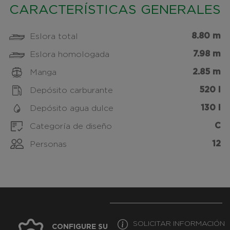
CARACTERÍSTICAS GENERALES
8.80 m
Eslora total
7.98 m
Eslora homologada
2.85 m
Manga
520 l
Depósito carburante
130 l
Depósito agua dulce
C
Categoría de diseño
12
Personas
SOLICITAR INFORMACIÓN
CONFIGURE SU