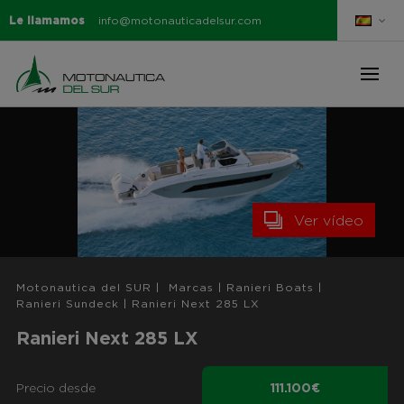
Le llamamos
info@motonauticadelsur.com
Ver vídeo
Motonautica del SUR
|
Marcas
|
Ranieri Boats
|
Ranieri Sundeck
|
Ranieri Next 285 LX
Ranieri Next 285 LX
Precio desde
111.100€