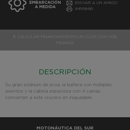
EMBARCACIÓN
ENVIAR A UN AMIGO
A MEDIDA
IMPRIMIR
€ CALCULAR FINANCIACIÓN EN UN CLICK CON SGB
FINANCE
DESCRIPCIÓN
Su gran solárium de proa, la bañera con múltiples
asientos y la cabina espaciosa con 4 camas,
convierten a este crucero en inigualable.
MOTONÁUTICA DEL SUR