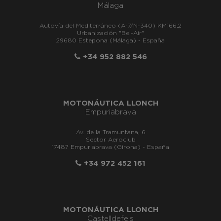
Málaga
Autovía del Mediterráneo (A-7/N-340) KM166,2
Urbanización "Bel-Air"
29680 Estepona (Málaga) - España
+34 952 882 546
MOTONÁUTICA LLONCH
Empuriabrava
Av. de la Tramuntana, 6
Sector Aeroclub
17487 Empuriabrava (Girona) - España
+34 972 452 161
MOTONÁUTICA LLONCH
Castelldefels