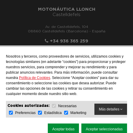
MOTONÁUTICA LLONCH
Castelldefels
Av. de Castelldefels, 104
08860 Castelldefels (Barcelona) - España
+34 936 365 259
Nosotros y terceros, como proveedores de servicios, utilizamos cookies y
tecnologías similares (en adelante “cookies”) para proporcionar y proteger
nuestros servicios, para comprender y mejorar su rendimiento y para
info@motonauticadelsur.com
publicar anuncios relevantes. Para más información, puede consultar
nuestra
Política de Cookies
. Seleccione “Aceptar cookies” para dar su
consentimiento o seleccione las cookies que desea autorizar. Puede
cambiar las opciones de las cookies y retirar su consentimiento en
cualquier momento desde nuestro sitio web.
Necesarias
Cookies autorizadas:
Más detalles
Preferencias
Estadística
Marketing
AVISO LEGAL
PROTECCIÓN DE DATOS
POLÍTICA DE COOKIES
Aceptar todas
Aceptar seleccionadas