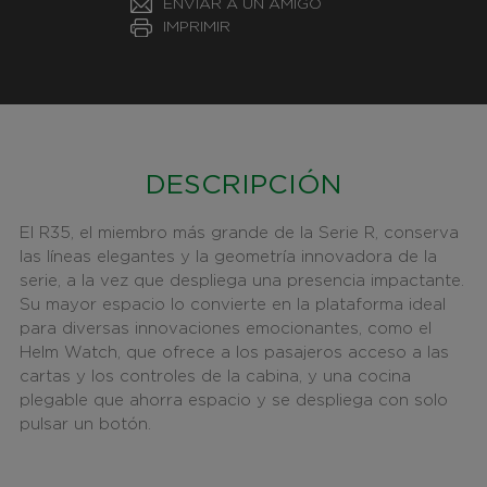
ENVIAR A UN AMIGO
IMPRIMIR
DESCRIPCIÓN
El R35, el miembro más grande de la Serie R, conserva
las líneas elegantes y la geometría innovadora de la
serie, a la vez que despliega una presencia impactante.
Su mayor espacio lo convierte en la plataforma ideal
para diversas innovaciones emocionantes, como el
Helm Watch, que ofrece a los pasajeros acceso a las
cartas y los controles de la cabina, y una cocina
plegable que ahorra espacio y se despliega con solo
pulsar un botón.