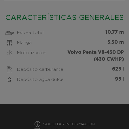
CARACTERÍSTICAS GENERALES
10.77 m
Eslora total
3.30 m
Manga
Volvo Penta V8-430 DP
Motorización
(430 CV/HP)
625 l
Depósito carburante
95 l
Depósito agua dulce
SOLICITAR INFORMACIÓN