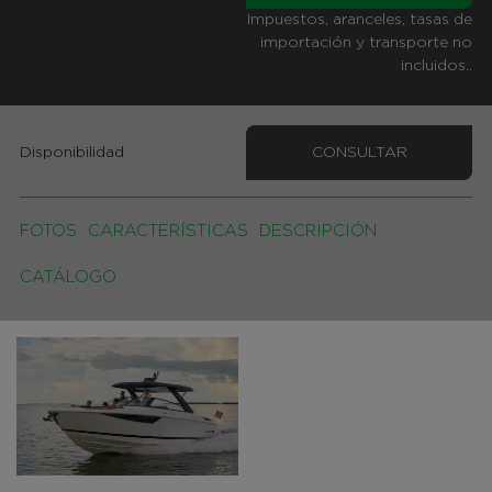
Impuestos, aranceles, tasas de
importación y transporte no
incluidos..
Disponibilidad
CONSULTAR
FOTOS
CARACTERÍSTICAS
DESCRIPCIÓN
CATÁLOGO