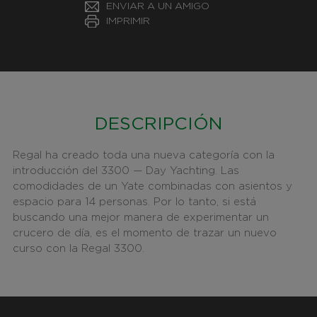
ENVIAR A UN AMIGO
IMPRIMIR
DESCRIPCIÓN
Regal ha creado toda una nueva categoría con la
introducción del 3300 — Day Yachting. Las
comodidades de un Yate combinadas con asientos y
espacio para 14 personas. Por lo tanto, si está
buscando una mejor manera de experimentar un
crucero de día, es el momento de trazar un nuevo
curso con la Regal 3300.