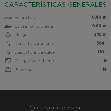
CARACTERÍSTICAS GENERALES
10.40 m
Eslora total
9.80 m
Eslora homologada
3.15 m
Manga
568 l
Depósito carburante
110 l
Depósito agua dulce
B
Categoría de diseño
14
Personas
SOLICITAR INFORMACIÓN