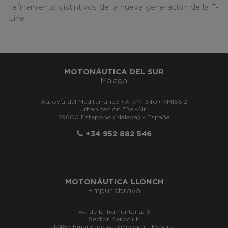
refinamiento distintivos de la nueva generación de la F-
Line.
MOTONÁUTICA DEL SUR
Málaga
Autovía del Mediterráneo (A-7/N-340) KM166,2
Urbanización "Bel-Air"
29680 Estepona (Málaga) - España
+34 952 882 546
MOTONÁUTICA LLONCH
Empuriabrava
Av. de la Tramuntana, 6
Sector Aeroclub
17487 Empuriabrava (Girona) - España