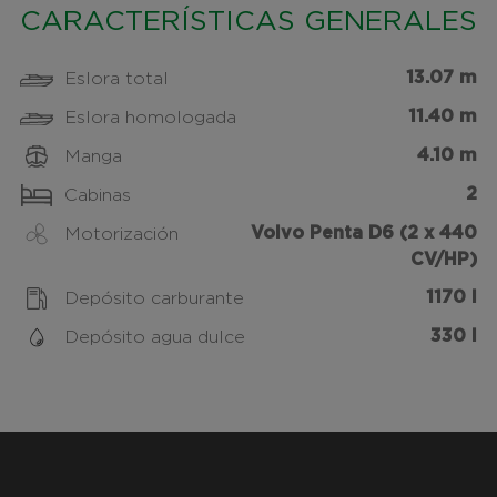
CARACTERÍSTICAS GENERALES
13.07 m
Eslora total
11.40 m
Eslora homologada
4.10 m
Manga
2
Cabinas
Volvo Penta D6 (2 x 440
Motorización
CV/HP)
1170 l
Depósito carburante
330 l
Depósito agua dulce