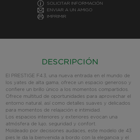
SOLICITAR INFORMACIÓN
ENVIAR A UN AMIGO
IMPRIMIR
DESCRIPCIÓN
El PRESTIGE F4.3, una nueva entrada en el mundo de
los yates de alta gama, ofrece un espacio generoso y
confiere un brillo único a los momentos compartidos.
Ofrece multitud de oportunidades para aprovechar el
entorno natural, así como detalles suaves y delicados
para momentos de relajación e intimidad.
Los espacios interiores y exteriores evocan una
atmósfera de lujo, seguridad y confort.
Moldeado por decisiones audaces, este modelo de 43
pies le da la bienvenida a bordo con la elegancia y el