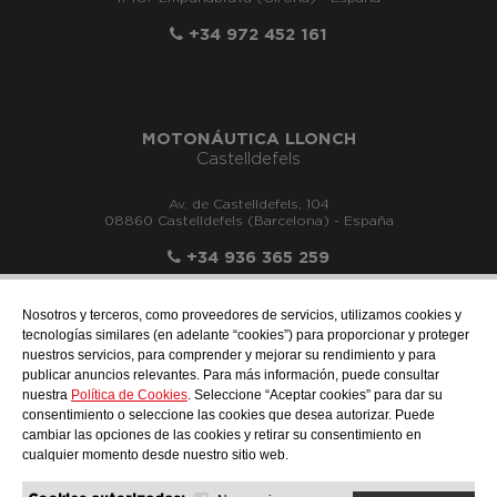
+34 972 452 161
MOTONÁUTICA LLONCH
Castelldefels
Av. de Castelldefels, 104
08860 Castelldefels (Barcelona) - España
+34 936 365 259
Nosotros y terceros, como proveedores de servicios, utilizamos cookies y
tecnologías similares (en adelante “cookies”) para proporcionar y proteger
nuestros servicios, para comprender y mejorar su rendimiento y para
info@motonauticadelsur.com
publicar anuncios relevantes. Para más información, puede consultar
nuestra
Política de Cookies
. Seleccione “Aceptar cookies” para dar su
consentimiento o seleccione las cookies que desea autorizar. Puede
cambiar las opciones de las cookies y retirar su consentimiento en
cualquier momento desde nuestro sitio web.