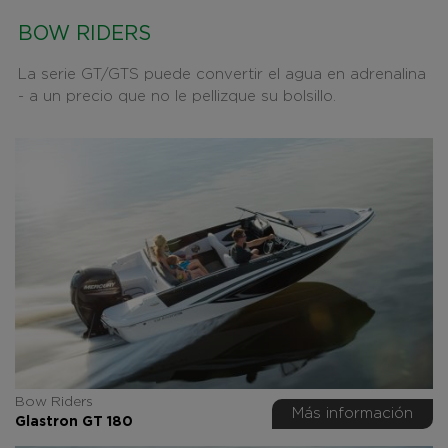
BOW RIDERS
La serie GT/GTS puede convertir el agua en adrenalina
- a un precio que no le pellizque su bolsillo.
Bow Riders
Más información
Glastron GT 180