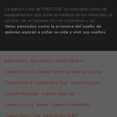
La gama F-Line de PRESTIGE: un concepto único de
equipamientos que pone la nobleza de los materiales al
servicio de un espacio rico en volúmenes y luz.
Yates pensados como la promesa del sueño de
quienes aspiran a soñar su vida y vivir sus sueños.
Bellini Astor
Bow Riders
Cobalt Serie A
Cobalt Serie CS
Cobalt Serie Fueraborda Coastal
Cobalt Serie R
Cobalt Serie Surf
Cranchi Cruiser
Cranchi Flybridge
Cranchi Hard Top
Cranchi Luxury Tender
Cranchi Settantotto
Cranchi Sport Line
Deck Boats
eJET