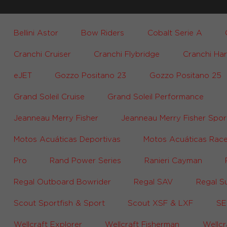
Bellini Astor
Bow Riders
Cobalt Serie A
Cranchi Cruiser
Cranchi Flybridge
Cranchi Ha
eJET
Gozzo Positano 23
Gozzo Positano 25
Grand Soleil Cruise
Grand Soleil Performance
Jeanneau Merry Fisher
Jeanneau Merry Fisher Spor
Motos Acuáticas Deportivas
Motos Acuáticas Rac
Pro
Rand Power Series
Ranieri Cayman
Regal Outboard Bowrider
Regal SAV
Regal S
Scout Sportfish & Sport
Scout XSF & LXF
SE
Wellcraft Explorer
Wellcraft Fisherman
Wellcr