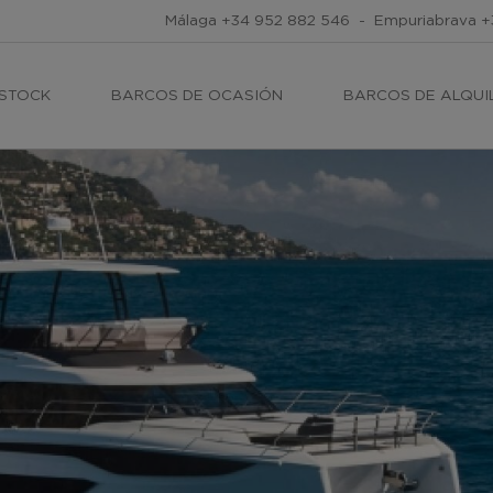
Málaga
+34 952 882 546
-
Empuriabrava
+
 STOCK
BARCOS DE OCASIÓN
BARCOS DE ALQUI