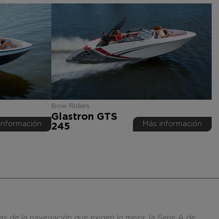
Bow Riders
Glastron GTS
información
Más información
245
de la navegación que exigen lo mejor, la Serie A de