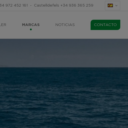
34 972 452 161
-
Castelldefels
+34 936 365 259
LER
MARCAS
NOTICIAS
CONTACTO