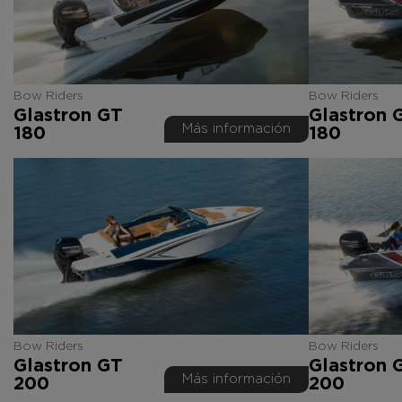
Bow Riders
Bow Riders
Glastron GT
Glastron 
Más información
180
180
Bow Riders
Bow Riders
Glastron GT
Glastron 
Más información
200
200