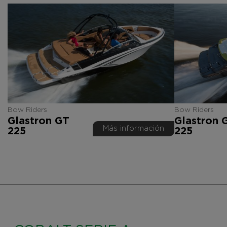
Bow Riders
Bow Riders
Glastron GT
Glastron 
Más información
225
225