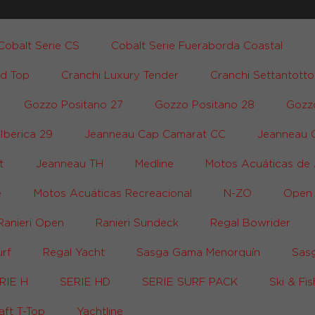
Cobalt Serie CS
Cobalt Serie Fueraborda Coastal
rd Top
Cranchi Luxury Tender
Cranchi Settantotto
Gozzo Positano 27
Gozzo Positano 28
Gozz
Iberica 29
Jeanneau Cap Camarat CC
Jeanneau 
t
Jeanneau TH
Medline
Motos Acuáticas de 
e
Motos Acuáticas Recreacional
N-ZO
Open
Ranieri Open
Ranieri Sundeck
Regal Bowrider
urf
Regal Yacht
Sasga Gama Menorquín
Sas
RIE H
SERIE HD
SERIE SURF PACK
Ski & Fis
aft T-Top
Yachtline