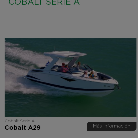
COBALT SERIE A
Cobalt Serie A
Más información
Cobalt A29