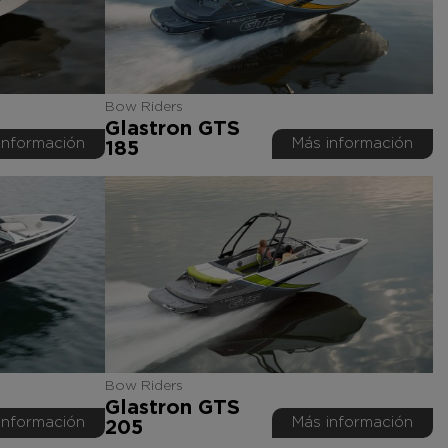
Bow Riders
Glastron GTS
información
Más información
185
Bow Riders
Glastron GTS
información
Más información
205