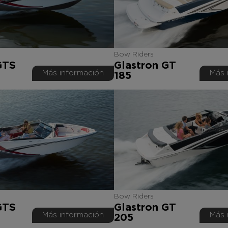
Bow Riders
GTS
Glastron GT
Más información
Más 
185
Bow Riders
GTS
Glastron GT
Más información
Más 
205