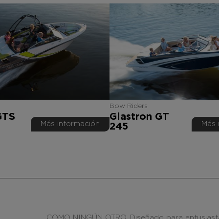
Bow Riders
GTS
Glastron GT
Más información
Más 
245
COMO NINGÚN OTRO. Diseñado para entusiastas 