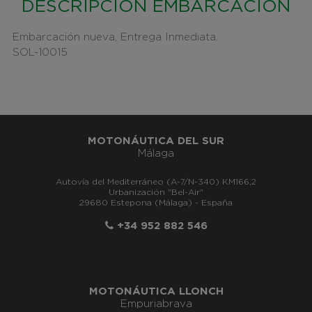
DESCRIPCIÓN EMBARCACIÓN
Embarcación nueva, Entrega Inmediata.
SOL-10015
MOTONÁUTICA DEL SUR
Málaga
Autovía del Mediterráneo (A-7/N-340) KM166,2
Urbanización "Bel-Air"
29680 Estepona (Málaga) - España
+34 952 882 546
MOTONÁUTICA LLONCH
Empuriabrava