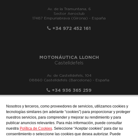
Av. de la Tramuntana, 6
Sector Aeroclub
17487 Empuriabrava (Girona) - España
+34 972 452 161
MOTONÁUTICA LLONCH
Castelldefels
Av. de Castelldefels, 104
08860 Castelldefels (Barcelona) - España
+34 936 365 259
Nosotros y terceros, como proveedores de servicios, utilizamos cookies y
tecnologías similares (en adelante “cookies”) para proporcionar y proteger
nuestros servicios, para comprender y mejorar su rendimiento y para
info@motonauticadelsur.com
publicar anuncios relevantes. Para más información, puede consultar
nuestra
Política de Cookies
. Seleccione “Aceptar cookies” para dar su
consentimiento o seleccione las cookies que desea autorizar. Puede