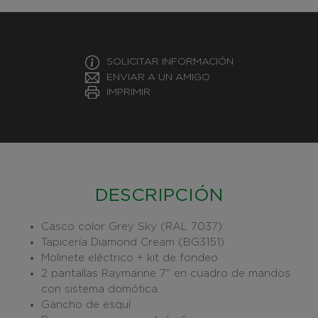
SOLICITAR INFORMACIÓN
ENVIAR A UN AMIGO
IMPRIMIR
DESCRIPCIÓN
Casco color Grey Sky (RAL 7037)
Tapicería Diamond Cream (BG3151)
Molinete eléctrico + kit de fondeo
2 pantallas Raymarine 7" en cuadro de mandos
con sistema domótica
Gancho de esquí